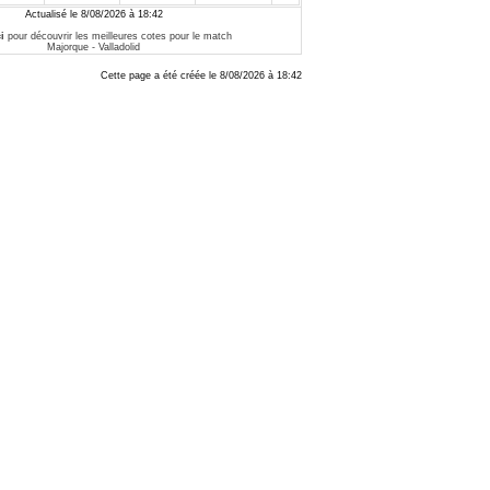
Actualisé le 8/08/2026 à 18:42
ci
pour découvrir les meilleures cotes pour le match
Majorque - Valladolid
Cette page a été créée le 8/08/2026 à 18:42