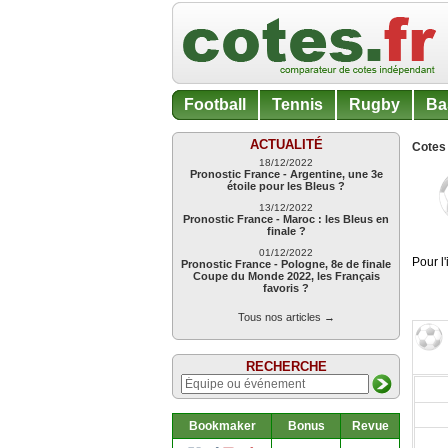
Football
Tennis
Rugby
Ba
ACTUALITÉ
Cotes
18/12/2022
Pronostic France - Argentine, une 3e
étoile pour les Bleus ?
13/12/2022
Pronostic France - Maroc : les Bleus en
finale ?
01/12/2022
Pour l
Pronostic France - Pologne, 8e de finale
Coupe du Monde 2022, les Français
favoris ?
Tous nos articles →
RECHERCHE
Bookmaker
Bonus
Revue