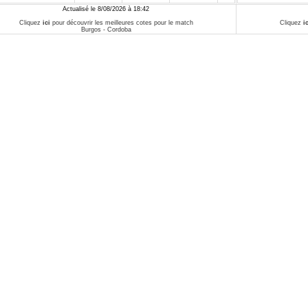
Actualisé le 8/08/2026 à 18:42
Cliquez
ici
pour découvrir les meilleures cotes pour le match
Cliquez
i
Burgos - Cordoba