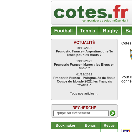
Football
Tennis
Rugby
Ba
ACTUALITÉ
Cotes
18/12/2022
Pronostic France - Argentine, une 3e
étoile pour les Bleus ?
13/12/2022
Pronostic France - Maroc : les Bleus en
finale ?
01/12/2022
Pour l
Pronostic France - Pologne, 8e de finale
donnée
Coupe du Monde 2022, les Français
favoris ?
Tous nos articles →
RECHERCHE
Bookmaker
Bonus
Revue