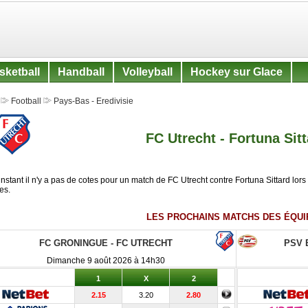
sketball
Handball
Volleyball
Hockey sur Glace
Football
Pays-Bas - Eredivisie
FC Utrecht - Fortuna Sit
'instant il n'y a pas de cotes pour un match de FC Utrecht contre Fortuna Sittard lo
es.
LES PROCHAINS MATCHS DES ÉQUI
FC GRONINGUE - FC UTRECHT
PSV 
Dimanche 9 août 2026 à 14h30
1
X
2
2.15
3.20
2.80