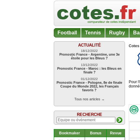
Football
Tennis
Rugby
Ba
ACTUALITÉ
Cotes
18/12/2022
Pronostic France - Argentine, une 3e
étoile pour les Bleus ?
13/12/2022
Pronostic France - Maroc : les Bleus en
finale ?
01/12/2022
Pour l
Pronostic France - Pologne, 8e de finale
donné
Coupe du Monde 2022, les Français
favoris ?
Tous nos articles →
RECHERCHE
Bookmaker
Bonus
Revue