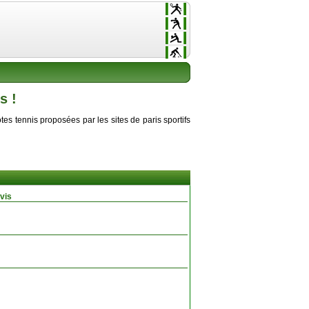
s !
es tennis proposées par les sites de paris sportifs
vis