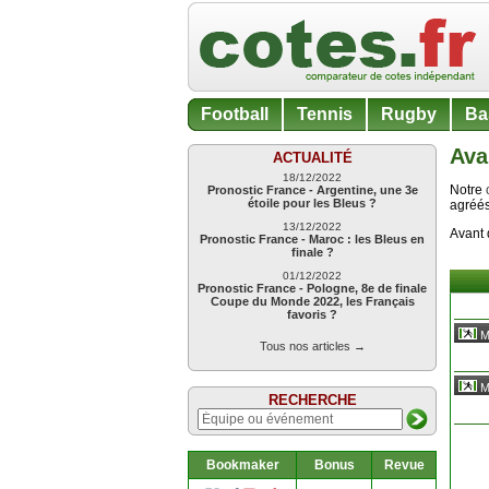
Football
Tennis
Rugby
Ba
Ava
ACTUALITÉ
18/12/2022
Notre
Pronostic France - Argentine, une 3e
étoile pour les Bleus ?
agréés
13/12/2022
Avant
Pronostic France - Maroc : les Bleus en
finale ?
01/12/2022
Pronostic France - Pologne, 8e de finale
Coupe du Monde 2022, les Français
favoris ?
Mo
Tous nos articles →
M
RECHERCHE
Bookmaker
Bonus
Revue