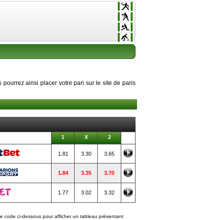
ourrez ainsi placer votre pari sur le site de paris
1
X
2
1.81
3.30
3.65
1.84
3.35
3.70
1.77
3.02
3.32
r le code ci-dessous pour afficher un tableau présentant