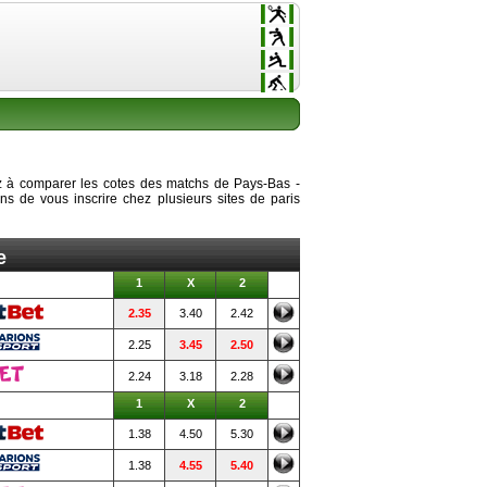
sez à comparer les cotes des matchs de Pays-Bas -
 de vous inscrire chez plusieurs sites de paris
e
1
X
2
2.35
3.40
2.42
2.25
3.45
2.50
2.24
3.18
2.28
1
X
2
1.38
4.50
5.30
1.38
4.55
5.40