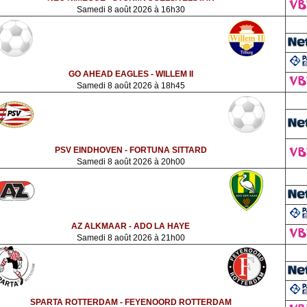
Samedi 8 août 2026 à 16h30
GO AHEAD EAGLES
-
WILLEM II
Samedi 8 août 2026 à 18h45
PSV EINDHOVEN
-
FORTUNA SITTARD
Samedi 8 août 2026 à 20h00
AZ ALKMAAR
-
ADO LA HAYE
Samedi 8 août 2026 à 21h00
SPARTA ROTTERDAM
-
FEYENOORD ROTTERDAM