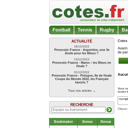
Football
Tennis
Rugby
Ba
Cotes
ACTUALITÉ
18/12/2022
Avant 
Pronostic France - Argentine, une 3e
de par
étoile pour les Bleus ?
13/12/2022
Pronostic France - Maroc : les Bleus en
finale ?
01/12/2022
Aucun
Pronostic France - Pologne, 8e de finale
Coupe du Monde 2022, les Français
favoris ?
Vous vo
Tous nos articles →
toutes 
RECHERCHE
Cliquez
Bookmaker
Bonus
Revue