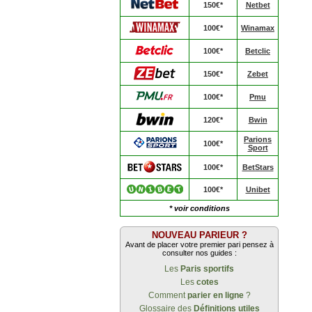
150€*
Netbet
100€*
Winamax
100€*
Betclic
150€*
Zebet
100€*
Pmu
120€*
Bwin
Parions
100€*
Sport
100€*
BetStars
100€*
Unibet
* voir conditions
NOUVEAU PARIEUR ?
Avant de placer votre premier pari pensez à
consulter nos guides :
Les
Paris sportifs
Les
cotes
Comment
parier en ligne
?
Glossaire des
Définitions utiles