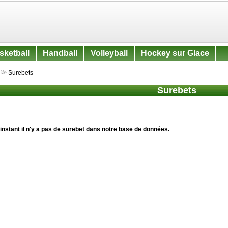
sketball
Handball
Volleyball
Hockey sur Glace
Surebets
Surebets
'instant il n'y a pas de surebet dans notre base de données.