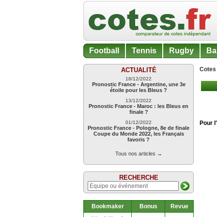
Football
Tennis
Rugby
Ba
Cotes
ACTUALITÉ
18/12/2022
Pronostic France - Argentine, une 3e
étoile pour les Bleus ?
13/12/2022
Pronostic France - Maroc : les Bleus en
finale ?
01/12/2022
Pour l
Pronostic France - Pologne, 8e de finale
Coupe du Monde 2022, les Français
favoris ?
Tous nos articles →
RECHERCHE
Bookmaker
Bonus
Revue